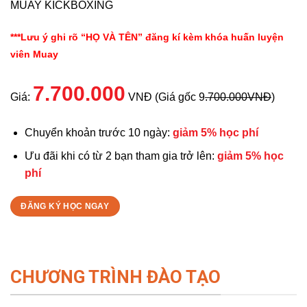
MUAY KICKBOXING
***Lưu ý ghi rõ “HỌ VÀ TÊN” đăng kí kèm khóa huấn luyện
viên Muay
7.700.000
Giá:
VNĐ (Giá gốc 9
.700.000VNĐ
)
Chuyển khoản trước 10 ngày:
giảm 5% học phí
Ưu đãi khi có từ 2 bạn tham gia trở lên:
giảm 5% học
phí
ĐĂNG KÝ HỌC NGAY
CHƯƠNG TRÌNH ĐÀO TẠO