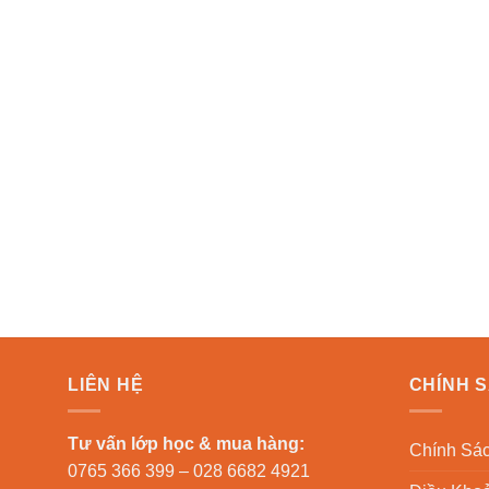
LIÊN HỆ
CHÍNH 
Tư vấn lớp học & mua hàng:
Chính Sác
0765 366 399 – 028 6682 4921