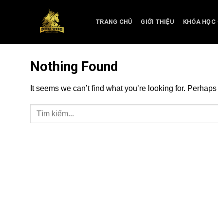
Skip
to
TRANG CHỦ
GIỚI THIỆU
KHÓA HỌC
content
Nothing Found
It seems we can’t find what you’re looking for. Perhaps