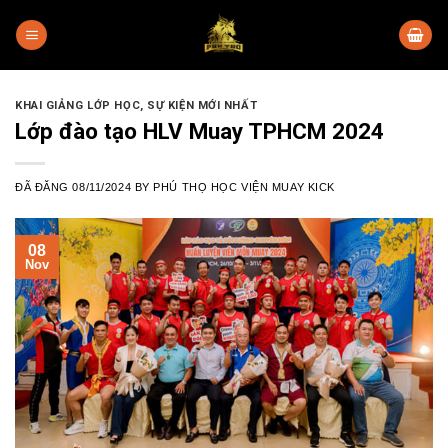
Skip
to
content
KHAI GIẢNG LỚP HỌC
,
SỰ KIỆN MỚI NHẤT
Lớp đào tạo HLV Muay TPHCM 2024
ĐÃ ĐĂNG
08/11/2024
BY
PHÚ THỌ HỌC VIỆN MUAY KICK
08
Nov