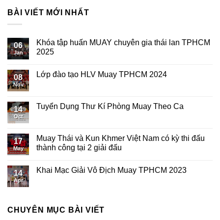
BÀI VIẾT MỚI NHẤT
Khóa tập huấn MUAY chuyên gia thái lan TPHCM
06
2025
Jan
Lớp đào tạo HLV Muay TPHCM 2024
08
Nov
Tuyển Dụng Thư Kí Phòng Muay Theo Ca
14
Oct
Muay Thái và Kun Khmer Việt Nam có kỳ thi đấu
17
thành công tại 2 giải đấu
May
Khai Mạc Giải Vô Địch Muay TPHCM 2023
14
Apr
CHUYÊN MỤC BÀI VIẾT